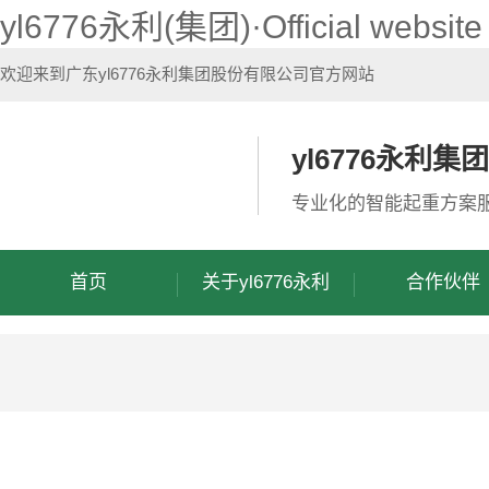
yl6776永利(集团)·Official website
欢迎来到广东yl6776永利集团股份有限公司官方网站
yl6776永利集
专业化的智能起重方案
首页
关于yl6776永利
合作伙伴