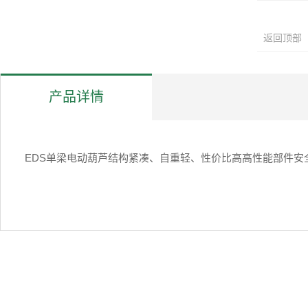
返回顶部
产品详情
EDS单梁电动葫芦结构紧凑、自重轻、性价比高高性能部件