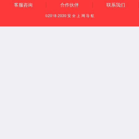
轨道式集装箱门式起重机
连续卸船机