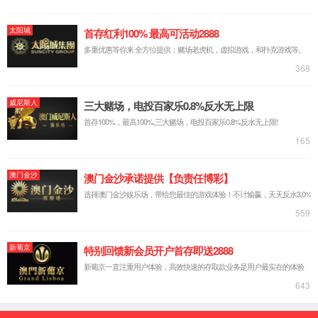
欧式单梁起重机
自动化起重机
LH葫芦双梁起重机
日韩式起重机
QDY系列起重机
广东胜龙核电
门式起重机
QQ咨询
固定式起重机
返回顶部
门座式起重机