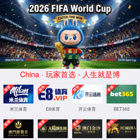
yl6776永利(集团)·Official website
欢迎来到广东yl6776永利集团股份有限公司官方网站
yl6776永利集
专业化的智能起重方案
首页
关于yl6776永利
合作伙伴
工程实例
工程业绩